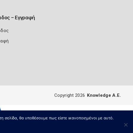
οδος – Εγγραφή
οδος
ραφή
Copyright 2026
Knowledge A.E.
τη σελίδα, θα υποθέσουμε πως είστε ικανοποιημένοι με αυτό.