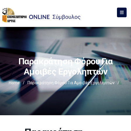
Παρακράτηση Φόρου Για
Αμοιβές Εργοληπτών
Home
/
Παρακράτηση Φόρου Για Αμοιβές Εργοληπτών
/