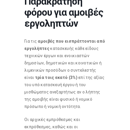
Παρακράτηση
φόρου για αμοιβές
εργοληπτών
Για τις
αμοιβές που εισπράττονται από
εργολήπτες
κατασκευής κάθε είδους
τεχνικών έργων και ενοικιαστών
δημοσίων, δημοτικών και κοινοτικών ή
λιμενικών προσόδων ο συντελεστής
είναι
τρία τοις εκατό (3%)
επί της αξίας
του υπό κατασκευή έργου ή του
μισθώματος ανεξαρτήτως αν ο λήπτης
της αμοιβής είναι φυσικό ή νομικό
πρόσωπο ή νομική οντότητα.
Οι αρχικές εμπρόθεσμες και
εκπρόθεσμες, καθώς και οι