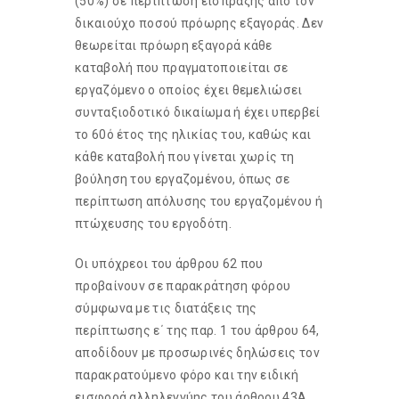
(50%) σε περίπτωση είσπραξης από τον
δικαιούχο ποσού πρόωρης εξαγοράς. Δεν
θεωρείται πρόωρη εξαγορά κάθε
καταβολή που πραγματοποιείται σε
εργαζόμενο ο οποίος έχει θεμελιώσει
συνταξιοδοτικό δικαίωμα ή έχει υπερβεί
το 60ό έτος της ηλικίας του, καθώς και
κάθε καταβολή που γίνεται χωρίς τη
βούληση του εργαζομένου, όπως σε
περίπτωση απόλυσης του εργαζομένου ή
πτώχευσης του εργοδότη.
Οι υπόχρεοι του άρθρου 62 που
προβαίνουν σε παρακράτηση φόρου
σύμφωνα με τις διατάξεις της
περίπτωσης ε΄ της παρ. 1 του άρθρου 64,
αποδίδουν με προσωρινές δηλώσεις τον
παρακρατούμενο φόρο και την ειδική
εισφορά αλληλεγγύης του άρθρου 43Α