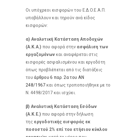
Οι υπόχρεοι εισφορών του Ε.Δ.Ο.Ε.Α.Π.
υποβάλλουν και τηρούν ανά είδος
εισφορών:
α) Αναλυτική Κατάσταση Αποδοχών
(Α.Κ.Α.)
που αφορά στην
ασφάλιση των
εργαζομένων
και αναφέρεται στις
εισφορές ασφαλισμένου και εργοδότη
όπως προβλέπεται από τις διατάξεις
του
άρθρου 6 παρ. 2α του ΑΝ
248/1967
και όπως τροποποιήθηκε με το
Ν. 4498/2017 και ισχύει.
β) Αναλυτική Κατάσταση Εσόδων
(Α.Κ.Ε.)
που αφορά στην δήλωση
της
εργοδοτικής εισφοράς εκ
ποσοστού 2% επί του ετήσιου κύκλου