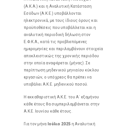
(Α.Κ.Α.) και η Αναλυτική Κατάσταση
Εσόδων (Α.Κ.Ε.) υποβάλλονται
ηλεκτρονικά, με τους ίδιους όρους και
προϋποθέσεις που υποβάλλεται και η
αναλυτική περιοδική δήλωση στον
Ε.Φ.Κ.Α., κατά τις προβλεπόμενες
ημερομηνίες και περιλαμβάνουν στοιχεία
αποκλειστικώς της χρονικής περιόδου
στην οποία αναφέρεται (μήνας). Σε
περίπτωση μηδενικού μηνιαίου κύκλου
εργασιών, ο υπόχρεος θα πρέπει να
υποβάλει Α.Κ.Ε. μηδενικού ποσού.
Η εκκαθαριστική Α.Κ.Ε. του Α΄ εξαμήνου
κάθε έτους θα συμπεριλαμβάνεται στην
Α.Κ.Ε. Ιουνίου κάθε έτους.
Για τον μήνα
Ιούλιο 2025
η Αναλυτική