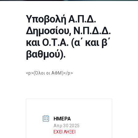
Υποβολή Α.Π.Δ.
Δημοσίου, Ν.Π.Δ.Δ.
και Ο.Τ.Α. (α΄ και β΄
βαθμού).
<p>(Όλοι οι ΑΦΜ)</p>
ΗΜΕΡΑ
Απρ 30 2025
ΕΧΕΙ ΛΗΞΕΙ