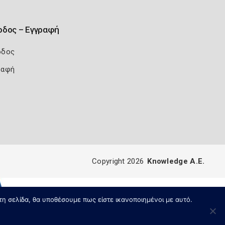
οδος – Εγγραφή
οδος
ραφή
Copyright 2026
Knowledge A.E.
τη σελίδα, θα υποθέσουμε πως είστε ικανοποιημένοι με αυτό.