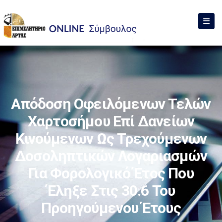
Απόδοση Οφειλόμενων Τελών
Χαρτοσήμου Επί Δανείων
Κινούμενων Ως Τρεχούμενων
Δοσοληπτικών Λογαριασμών
Για Φορολογικό Έτος Που
Έληξε Στις 30.6 Του
Προηγούμενου Έτους