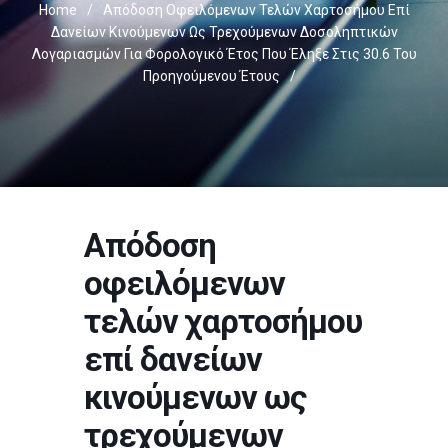
Home
/
Απόδοση Οφειλόμενων Τελών Χαρτοσήμου Επί
Δανείων Κινούμενων Ως Τρεχούμενων Δοσοληπτικών
Λογαριασμών Για Φορολογικό Έτος Που Έληξε Στις 30.6 Του
Προηγούμενου Έτους
/
Απόδοση
οφειλόμενων
τελών χαρτοσήμου
επί δανείων
κινούμενων ως
τρεχούμενων