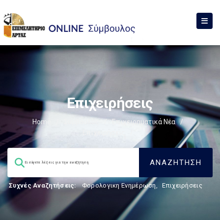
Επιχειρήσεις
Home
/
Σύμβουλος
/
Επιχειρηματικά Νέα
/
Επιχειρήσεις
/
Συχνές Αναζητήσεις:
Φορολογικη Ενημέρωση
,
Επιχειρήσεις