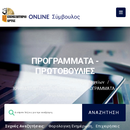
ΠΡΟΓΡΑΜΜΑΤΑ -
ΠΡΩΤΟΒΟΥΛΙΕΣ
Home
/
Σύμβουλος
/
Βιβλιοθήκη Αρχείων
/
ΧΡΗΜΑΤΟΔΟΤΗΣΕΙΣ-ΕΠΙΔΟΤΗΣΕΙΣ
/
ΠΡΟΓΡΑΜΜΑΤΑ -
ΠΡΩΤΟΒΟΥΛΙΕΣ
/
Συχνές Αναζητήσεις:
Φορολογικη Ενημέρωση
,
Επιχειρήσεις