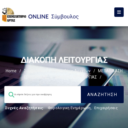
ΔΙΑΚΟΠΗ ΛΕΙΤΟΥΡΓΙΑΣ
Home
/
Σύμβουλος
/
Βιβλιοθήκη Αρχείων
/
ΜΕΤΑΒΙΒΑΣΗ
ΕΠΙΧΕIΡΗΣΗΣ
/
ΔΙΑΚΟΠΗ ΛΕΙΤΟΥΡΓΙΑΣ
/
Συχνές Αναζητήσεις:
Φορολογικη Ενημέρωση
,
Επιχειρήσεις