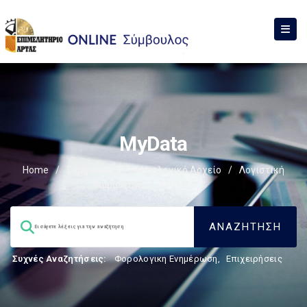
MyData
Home
/
Σύμβουλος
/
Φορολογικό Αρχείο
/
Λογιστική
Νομοθεσία
/
MyData
/
Συχνές Αναζητήσεις:
Φορολογικη Ενημέρωση
,
Επιχειρήσεις