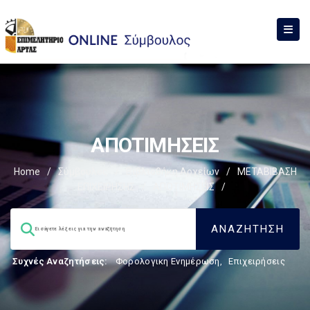
ΑΠΟΤΙΜΗΣΕΙΣ
Home
/
Σύμβουλος
/
Βιβλιοθήκη Αρχείων
/
ΜΕΤΑΒΙΒΑΣΗ
ΕΠΙΧΕIΡΗΣΗΣ
/
ΑΠΟΤΙΜΗΣΕΙΣ
/
Συχνές Αναζητήσεις:
Φορολογικη Ενημέρωση
,
Επιχειρήσεις