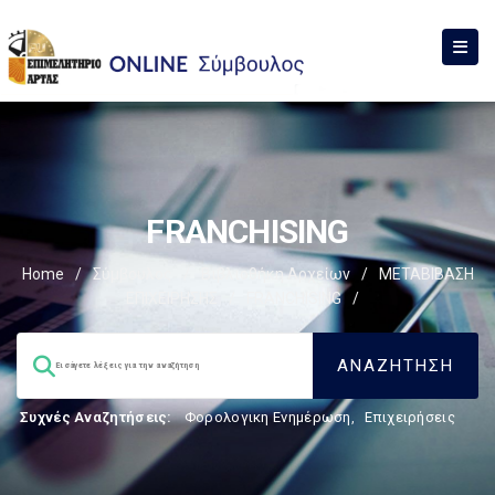
FRANCHISING
Home
/
Σύμβουλος
/
Βιβλιοθήκη Αρχείων
/
ΜΕΤΑΒΙΒΑΣΗ
ΕΠΙΧΕIΡΗΣΗΣ
/
FRANCHISING
/
Συχνές Αναζητήσεις:
Φορολογικη Ενημέρωση
,
Επιχειρήσεις