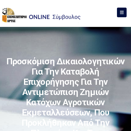
Προσκόμιση Δικαιολογητικών
Για Την Καταβολή
Επιχορήγησης Για Την
Αντιμετώπιση Ζημιών
Κατόχων Αγροτικών
Εκμεταλλεύσεων, Που
Προκλήθηκαν Από Την