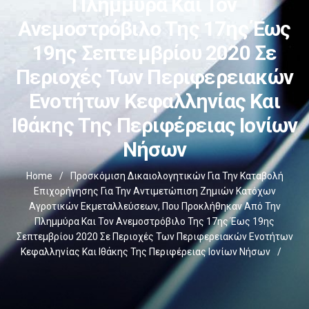
Πλημμύρα Και Τον
Ανεμοστρόβιλο Της 17ης Έως
19ης Σεπτεμβρίου 2020 Σε
Περιοχές Των Περιφερειακών
Ενοτήτων Κεφαλληνίας Και
Ιθάκης Της Περιφέρειας Ιονίων
Νήσων
Home
/
Προσκόμιση Δικαιολογητικών Για Την Καταβολή
Επιχορήγησης Για Την Αντιμετώπιση Ζημιών Κατόχων
Αγροτικών Εκμεταλλεύσεων, Που Προκλήθηκαν Από Την
Πλημμύρα Και Τον Ανεμοστρόβιλο Της 17ης Έως 19ης
Σεπτεμβρίου 2020 Σε Περιοχές Των Περιφερειακών Ενοτήτων
Κεφαλληνίας Και Ιθάκης Της Περιφέρειας Ιονίων Νήσων
/