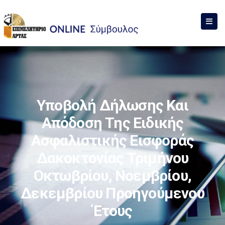
Υποβολή Δήλωσης Και
Απόδοση Της Ειδικής
Ασφαλιστικής Εισφοράς
Δακοκτονίας Τριμήνου
Οκτωβρίου, Νοεμβρίου,
Δεκεμβρίου Προηγούμενου
Έτους