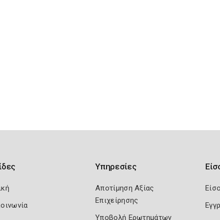
ίδες
Υπηρεσίες
Είσ
ική
Αποτίμηση Αξίας
Είσ
Επιχείρησης
κοινωνία
Εγγ
Υποβολή Ερωτημάτων