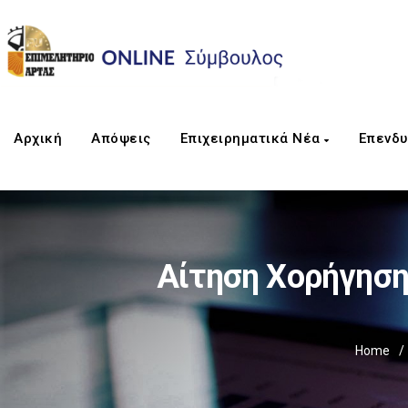
Αρχική
Απόψεις
Επιχειρηματικά Νέα
Επενδυ
Αίτηση Χορήγηση
Home
/