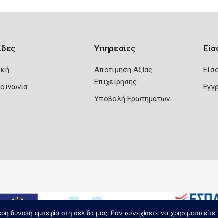
ίδες
Υπηρεσίες
Είσ
ική
Αποτίμηση Αξίας
Είσ
Επιχείρησης
κοινωνία
Εγγ
Υποβολή Ερωτημάτων
η δυνατή εμπειρία στη σελίδα μας. Εάν συνεχίσετε να χρησιμοποιείτε 