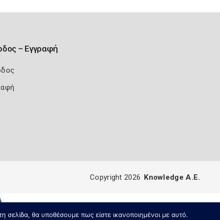
οδος – Εγγραφή
οδος
ραφή
Copyright 2026
Knowledge A.E.
τη σελίδα, θα υποθέσουμε πως είστε ικανοποιημένοι με αυτό.