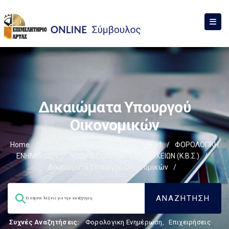
Δικαιώματα Υπουργού
Οικονομικών
Home
/
Σύμβουλος
/
ΦΟΡΟΛΟΓΙΣΤΙΚΑ_old
/
ΦΟΡΟΛΟΓΙΚΗ
ΕΝΗΜΕΡΩΣΗ
/
ΚΩΔΙΚΑΣ ΒΙΒΛΙΩΝ ΚΑΙ ΣΤΟΙΧΕΙΩΝ (Κ.Β.Σ.)
/
Δικαιώματα Υπουργού Οικονομικών
/
Συχνές Αναζητήσεις:
Φορολογικη Ενημέρωση
,
Επιχειρήσεις