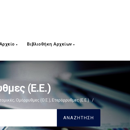
 Αρχείο
Βιβλιοθήκη Αρχείων
θμες (Ε.Ε.)
τομικές, Ομόρρυθμες (Ο.Ε.), Ετερόρρυθμες (Ε.Ε.)
/