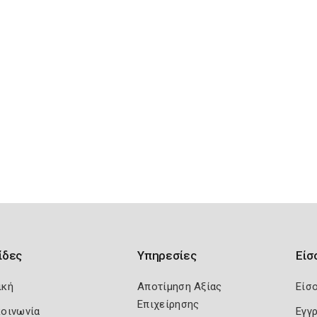
ίδες
Υπηρεσίες
Είσ
ική
Αποτίμηση Αξίας
Είσ
Επιχείρησης
κοινωνία
Εγγ