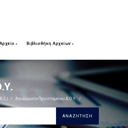
 Αρχείο
Βιβλιοθήκη Αρχείων
.Υ.
Β.Σ.)
/
Δικαιώματα Προϊσταμένου Δ.Ο.Υ.
/