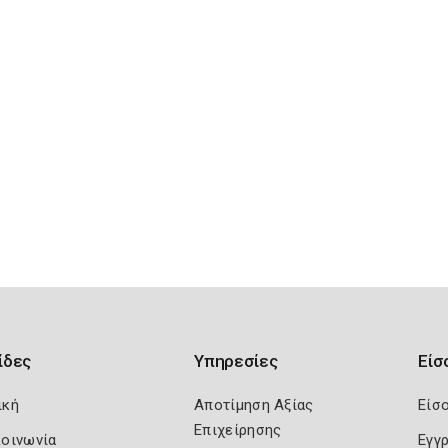
ίδες
Υπηρεσίες
Είσ
ική
Αποτίμηση Αξίας
Είσ
Επιχείρησης
κοινωνία
Εγγ