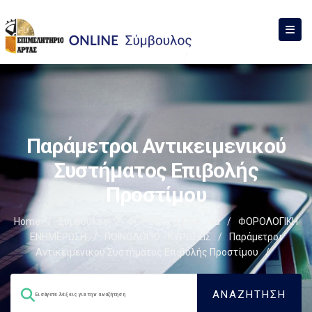
Παράμετροι Αντικειμενικού
Συστήματος Επιβολής
Προστίμου
Home
/
Σύμβουλος
/
ΦΟΡΟΛΟΓΙΣΤΙΚΑ_old
/
ΦΟΡΟΛΟΓΙΚΗ
ΕΝΗΜΕΡΩΣΗ
/
ΠΟΙΝΟΛΟΓΙΟ - ΚΥΡΩΣΕΙΣ
/
Παράμετροι
Αντικειμενικού Συστήματος Επιβολής Προστίμου
/