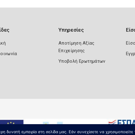
ίδες
Υπηρεσίες
Είσ
ική
Αποτίμηση Αξίας
Είσ
Επιχείρησης
κοινωνία
Εγγ
Υποβολή Ερωτημάτων
η δυνατή εμπειρία στη σελίδα μας. Εάν συνεχίσετε να χρησιμοποιείτε 