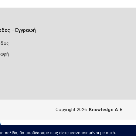
οδος – Εγγραφή
οδος
ραφή
Copyright 2026
Knowledge A.E.
τη σελίδα, θα υποθέσουμε πως είστε ικανοποιημένοι με αυτό.