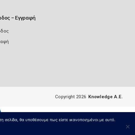
οδος – Εγγραφή
οδος
ραφή
Copyright 2026
Knowledge A.E.
τη σελίδα, θα υποθέσουμε πως είστε ικανοποιημένοι με αυτό.