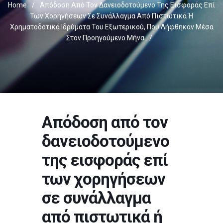
Home
/
Απόδοση Από Τον Δανειοδοτούμενο Της Εισφοράς Επί
Των Χορηγήσεων Σε Συνάλλαγμα Από Πιστωτικά Ή
Χρηματοδοτικά Ιδρύματα Του Εξωτερικού, Που Λήφθηκαν Μέσα
Στον Προηγούμενο Μήνα
/
Απόδοση από τον
δανειοδοτούμενο
της εισφοράς επί
των χορηγήσεων
σε συνάλλαγμα
από πιστωτικά ή