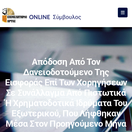
Απόδοση Από Τον
Δανειοδοτούμενο Της
Εισφοράς Επί Των Χορηγήσεων
Σε Συνάλλαγμα Από Πιστωτικά
Ή Χρηματοδοτικά Ιδρύματα Του
Εξωτερικού, Που Λήφθηκαν
Μέσα Στον Προηγούμενο Μήνα