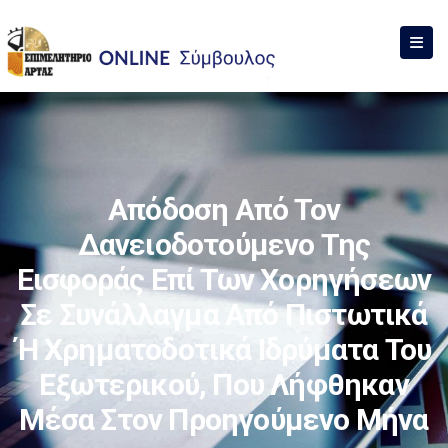
Απόδοση Από Τον
Δανειοδοτούμενο Της
Εισφοράς Επί Των Χορηγήσεων
Σε Συνάλλαγμα Από Πιστωτικά
Ή Χρηματοδοτικά Ιδρύματα Του
Εξωτερικού, Που Λήφθηκαν
Μέσα Στον Προηγούμενο Μήνα