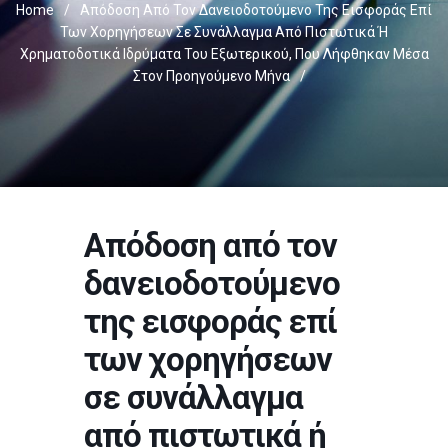
Home
/
Απόδοση Από Τον Δανειοδοτούμενο Της Εισφοράς Επί
Των Χορηγήσεων Σε Συνάλλαγμα Από Πιστωτικά Ή
Χρηματοδοτικά Ιδρύματα Του Εξωτερικού, Που Λήφθηκαν Μέσα
Στον Προηγούμενο Μήνα
/
Απόδοση από τον
δανειοδοτούμενο
της εισφοράς επί
των χορηγήσεων
σε συνάλλαγμα
από πιστωτικά ή