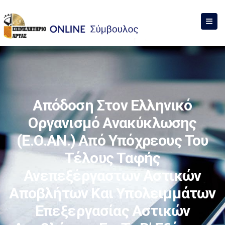
Απόδοση Στον Ελληνικό
Οργανισμό Ανακύκλωσης
(Ε.Ο.ΑΝ.) Από Υπόχρεους Του
Τέλους Ταφής
Ανεπεξέργαστων Αστικών
Αποβλήτων Και Υπολειμμάτων
Επεξεργασίας Αστικών