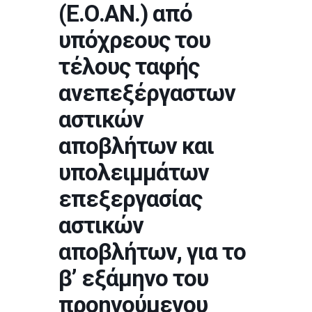
(Ε.Ο.ΑΝ.) από
υπόχρεους του
τέλους ταφής
ανεπεξέργαστων
αστικών
αποβλήτων και
υπολειμμάτων
επεξεργασίας
αστικών
αποβλήτων, για το
β’ εξάμηνο του
προηγούμενου