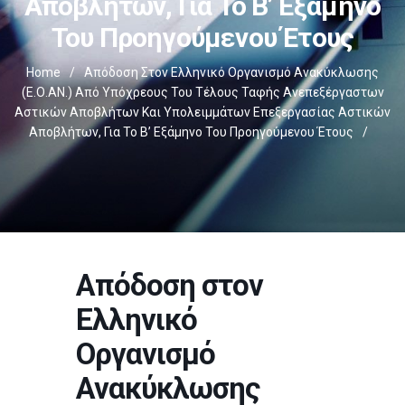
Αποβλήτων, Για Το Β’ Εξάμηνο
Του Προηγούμενου Έτους
Home
/
Απόδοση Στον Ελληνικό Οργανισμό Ανακύκλωσης
(Ε.Ο.ΑΝ.) Από Υπόχρεους Του Τέλους Ταφής Ανεπεξέργαστων
Αστικών Αποβλήτων Και Υπολειμμάτων Επεξεργασίας Αστικών
Αποβλήτων, Για Το Β’ Εξάμηνο Του Προηγούμενου Έτους
/
Απόδοση στον
Ελληνικό
Οργανισμό
Ανακύκλωσης