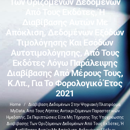
Των Οριζόμενων Δεδομένων
Από Τους Εκδότες, Ή
Διαβίβασης Αυτών Με
Απόκλιση, Δεδομένων Εξόδων
Τιμολόγησης Και Εσόδων
Αυτοτιμολόγησης, Από Τους
Εκδότες Λόγω Παράλειψης
Διαβίβασης Από Μέρους Τους,
Κ.λπ., Για Το Φορολογικό Έτος
2021
Home
/
Διαβίβαση Δεδομένων Στην Ψηφιακή Πλατφόρμα
MyData, Από Τους Λήπτες Αντικριζόμενων Παραστατικών
Ημεδαπής, Σε Περιπτώσεις Είτε Μη Τήρησης Της Υποχρέωσης
Διαβίβασης Των Οριζόμενων Δεδομένων Από Τους Εκδότες, Ή