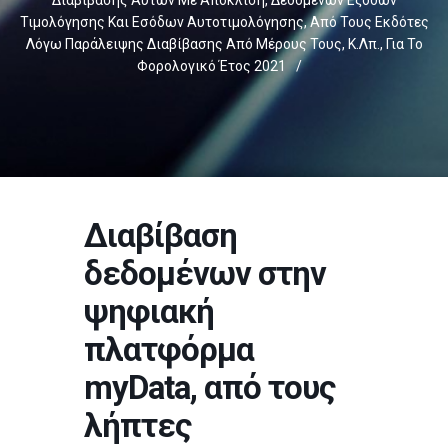
Διαβίβασης Αυτών Με Απόκλιση, Δεδομένων Εξόδων
Τιμολόγησης Και Εσόδων Αυτοτιμολόγησης, Από Τους Εκδότες
Λόγω Παράλειψης Διαβίβασης Από Μέρους Τους, Κ.λπ., Για Το
Φορολογικό Έτος 2021
/
Διαβίβαση
δεδομένων στην
ψηφιακή
πλατφόρμα
myData, από τους
λήπτες