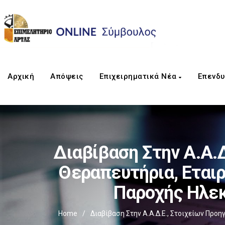
Αρχική
Απόψεις
Επιχειρηματικά Νέα
Επενδυ
Διαβίβαση Στην Α.Α.
Θεραπευτήρια, Εταιρ
Παροχής Ηλεκ
Home
/
Διαβίβαση Στην Α.Α.Δ.Ε., Στοιχείων Προ