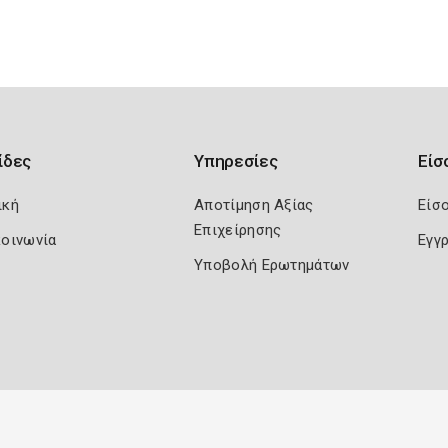
ίδες
Υπηρεσίες
Είσ
ική
Αποτίμηση Αξίας
Είσ
Επιχείρησης
κοινωνία
Εγγ
Υποβολή Ερωτημάτων