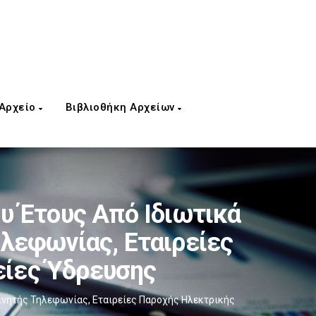
 Αρχείο
Βιβλιοθήκη Αρχείων
υ Έτους Από Ιδιωτικά
ηλεφωνίας, Εταιρείες
είες Ύδρευσης
Κινητής Τηλεφωνίας, Εταιρείες Παροχής Ηλεκτρικής