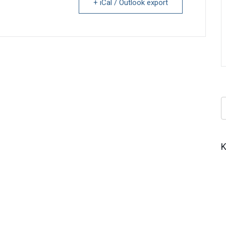
+ iCal / Outlook export
Κ