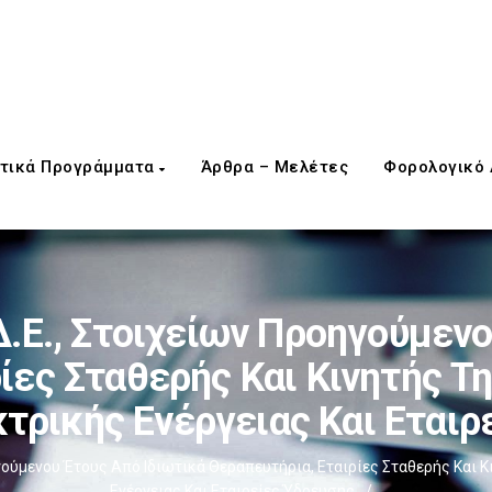
τικά Προγράμματα
Άρθρα – Μελέτες
Φορολογικό
Δ.Ε., Στοιχείων Προηγούμενο
ίες Σταθερής Και Κινητής Τ
τρικής Ενέργειας Και Εταιρ
ηγούμενου Έτους Από Ιδιωτικά Θεραπευτήρια, Εταιρίες Σταθερής Και 
Ενέργειας Και Εταιρείες Ύδρευσης
/