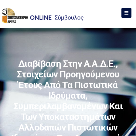
Διαβίβαση Στην Α.Α.Δ.Ε.,
Στοιχείων Προηγούμενου
Έτους Από Τα Πιστωτικά
Ιδρύματα,
Συμπεριλαμβανομένων Και
Των Υποκαταστημάτων
Αλλοδαπών Πιστωτικών