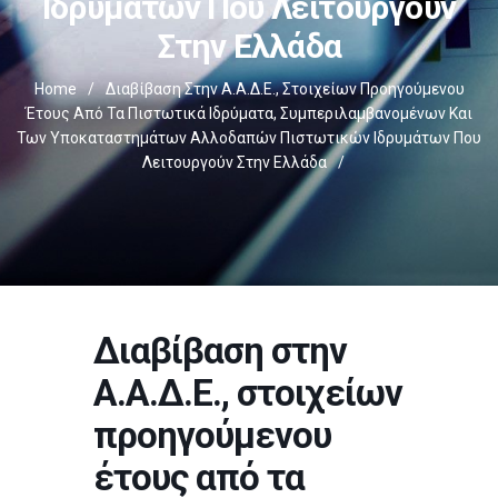
Ιδρυμάτων Που Λειτουργούν
Στην Ελλάδα
Home
/
Διαβίβαση Στην Α.Α.Δ.Ε., Στοιχείων Προηγούμενου
Έτους Από Τα Πιστωτικά Ιδρύματα, Συμπεριλαμβανομένων Και
Των Υποκαταστημάτων Αλλοδαπών Πιστωτικών Ιδρυμάτων Που
Λειτουργούν Στην Ελλάδα
/
Διαβίβαση στην
Α.Α.Δ.Ε., στοιχείων
προηγούμενου
έτους από τα