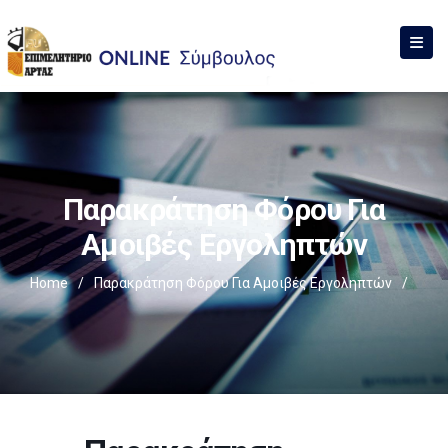
Παρακράτηση Φόρου Για
Αμοιβές Εργοληπτών
Home
/
Παρακράτηση Φόρου Για Αμοιβές Εργοληπτών
/