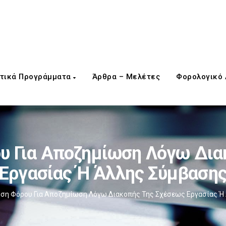
τικά Προγράμματα
Άρθρα – Μελέτες
Φορολογικό
υ Για Αποζημίωση Λόγω Δια
Εργασίας Ή Άλλης Σύμβαση
ση Φόρου Για Αποζημίωση Λόγω Διακοπής Της Σχέσεως Εργασίας Ή