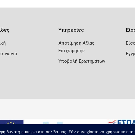
ίδες
Υπηρεσίες
Είσ
ική
Αποτίμηση Αξίας
Είσ
Επιχείρησης
κοινωνία
Εγγ
Υποβολή Ερωτημάτων
η δυνατή εμπειρία στη σελίδα μας. Εάν συνεχίσετε να χρησιμοποιείτε 