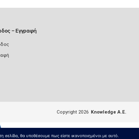
οδος – Εγγραφή
οδος
ραφή
Copyright 2026
Knowledge A.E.
τη σελίδα, θα υποθέσουμε πως είστε ικανοποιημένοι με αυτό.