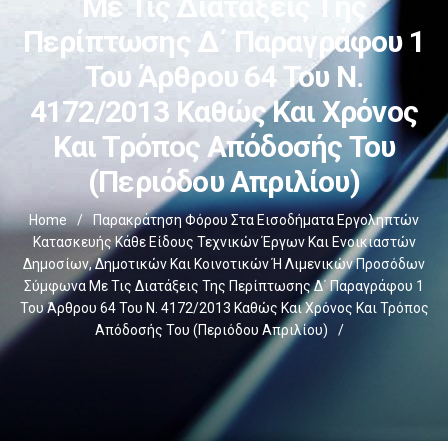
Με Τις Διατάξεις Της
Περίπτωσης Δ΄ Παραγράφου 1
Του Άρθρου 64 Του Ν.
4172/2013 Καθώς Και Χρόνος
Και Τρόπος Απόδοσής Του
(Περιόδου Απριλίου)
Home
/
Παρακράτηση Φόρου Στα Εισοδήματα Εργοληπτών
Κατασκευής Κάθε Είδους Τεχνικών Έργων Και Ενοικιαστών
Δημοσίων, Δημοτικών Και Κοινοτικών Ή Λιμενικών Προσόδων
Σύμφωνα Με Τις Διατάξεις Της Περίπτωσης Δ΄ Παραγράφου 1
Του Άρθρου 64 Του Ν. 4172/2013 Καθώς Και Χρόνος Και Τρόπος
Απόδοσής Του (Περιόδου Απριλίου)
/