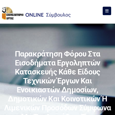
Παρακράτηση Φόρου Στα
Εισοδήματα Εργοληπτών
Κατασκευής Κάθε Είδους
Τεχνικών Έργων Και
Ενοικιαστών Δημοσίων,
Δημοτικών Και Κοινοτικών Ή
Λιμενικών Προσόδων Σύμφωνα