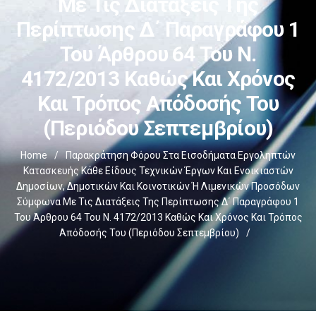
Με Τις Διατάξεις Της
Περίπτωσης Δ΄ Παραγράφου 1
Του Άρθρου 64 Του Ν.
4172/2013 Καθώς Και Χρόνος
Και Τρόπος Απόδοσής Του
(Περιόδου Σεπτεμβρίου)
Home
/
Παρακράτηση Φόρου Στα Εισοδήματα Εργοληπτών
Κατασκευής Κάθε Είδους Τεχνικών Έργων Και Ενοικιαστών
Δημοσίων, Δημοτικών Και Κοινοτικών Ή Λιμενικών Προσόδων
Σύμφωνα Με Τις Διατάξεις Της Περίπτωσης Δ΄ Παραγράφου 1
Του Άρθρου 64 Του Ν. 4172/2013 Καθώς Και Χρόνος Και Τρόπος
Απόδοσής Του (Περιόδου Σεπτεμβρίου)
/