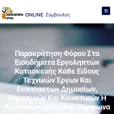
Παρακράτηση Φόρου Στα
Εισοδήματα Εργοληπτών
Κατασκευής Κάθε Είδους
Τεχνικών Έργων Και
Ενοικιαστών Δημοσίων,
Δημοτικών Και Κοινοτικών Ή
Λιμενικών Προσόδων Σύμφωνα