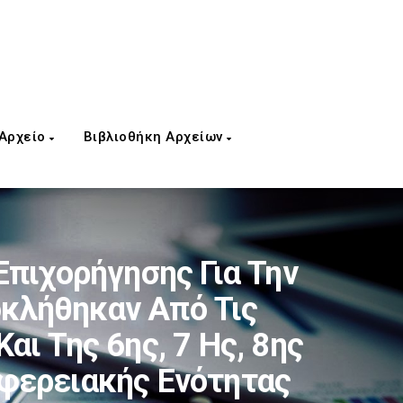
 Αρχείο
Βιβλιοθήκη Αρχείων
Επιχορήγησης Για Την
κλήθηκαν Από Τις
ι Της 6ης, 7 Ης, 8ης
ιφερειακής Ενότητας