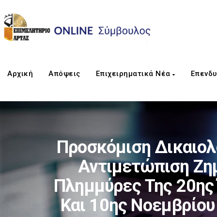
Αρχική
Απόψεις
Επιχειρηματικά Νέα
Επενδυ
Προσκόμιση Δικαιολο
Αντιμετώπιση Ζη
Πλημμύρες Της 20ης 
Και 10ης Νοεμβρίου