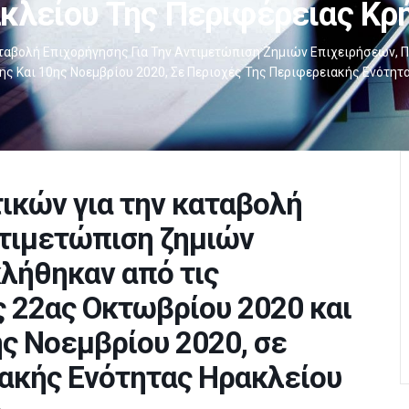
κλείου Της Περιφέρειας Κρ
αταβολή Επιχορήγησης Για Την Αντιμετώπιση Ζημιών Επιχειρήσεων, 
8ης Και 10ης Νοεμβρίου 2020, Σε Περιοχές Της Περιφερειακής Ενότη
ικών για την καταβολή
ντιμετώπιση ζημιών
λήθηκαν από τις
 22ας Οκτωβρίου 2020 και
0ης Νοεμβρίου 2020, σε
ακής Ενότητας Ηρακλείου