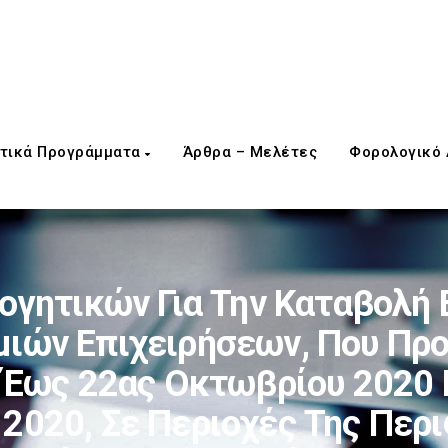
τικά Προγράμματα
Άρθρα – Μελέτες
Φορολογικό
γητικών Για Την Καταβολή 
μιών Επιχειρήσεων, Που Προ
Έως 22ας Οκτωβρίου 2020 Κα
 2020, Σε Περιοχές Της Περ