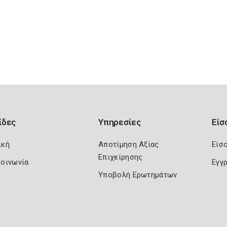
ίδες
Υπηρεσίες
Είσ
ική
Αποτίμηση Αξίας
Είσ
Επιχείρησης
κοινωνία
Εγγ
Υποβολή Ερωτημάτων