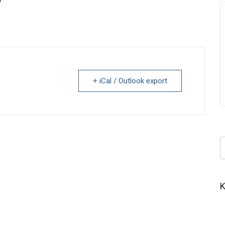
ς
+ iCal / Outlook export
Κ