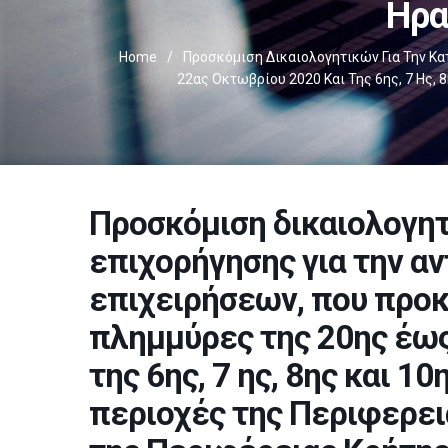
Ηρα
Home
/
Προσκόμιση Δικαιολογητικών Για Την Κ
22ας Οκτωβρίου 2020 Και Της 6ης, 7 Ης, 
Προσκόμιση δικαιολογητ
επιχορήγησης για την α
επιχειρήσεων, που προκ
πλημμύρες της 20ης έως
της 6ης, 7 ης, 8ης και 1
περιοχές της Περιφερει