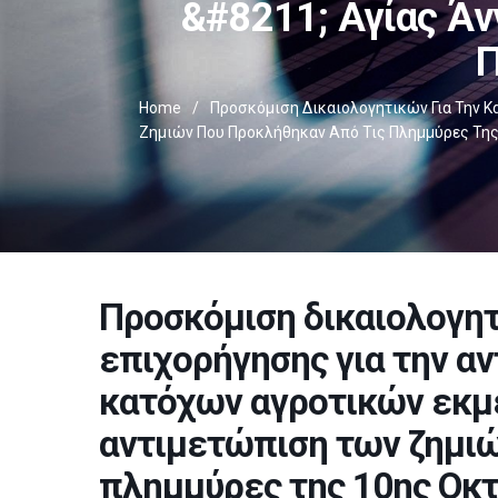
&#8211; Αγίας Άν
Π
Home
/
Προσκόμιση Δικαιολογητικών Για Την 
Ζημιών Που Προκλήθηκαν Από Τις Πλημμύρες Της 
Προσκόμιση δικαιολογητ
επιχορήγησης για την α
κατόχων αγροτικών εκμ
αντιμετώπιση των ζημιώ
πλημμύρες της 10ης Οκτ