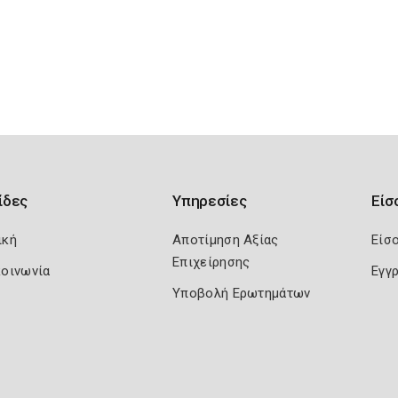
ίδες
Υπηρεσίες
Είσ
ική
Αποτίμηση Αξίας
Είσ
Επιχείρησης
κοινωνία
Εγγ
Υποβολή Ερωτημάτων