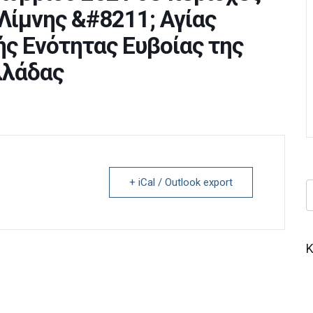
Λίμνης &#8211; Αγίας
ής Ενότητας Ευβοίας της
λλάδας
+ iCal / Outlook export
Κ