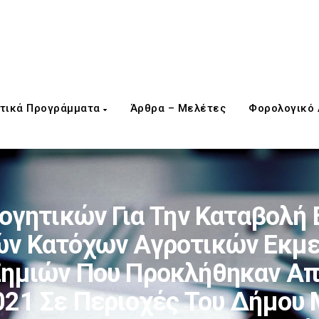
τικά Προγράμματα
Άρθρα – Μελέτες
Φορολογικό
γητικών Για Την Καταβολή 
ν Κατόχων Αγροτικών Εκμε
ημιών Που Προκλήθηκαν Απ
21 Σε Περιοχές Του Δήμου 