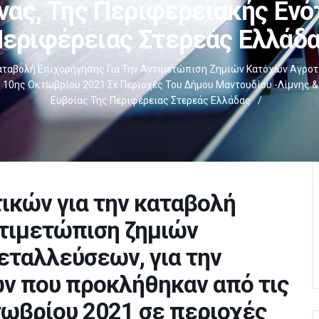
νας, Της Περιφερειακής Ενό
εριφέρειας Στερεάς Ελλάδ
Καταβολή Επιχορήγησης Για Την Αντιμετώπιση Ζημιών Κατόχων Αγροτ
10ης Οκτωβρίου 2021 Σε Περιοχές Του Δήμου Μαντουδίου -Λίμνης &
Ευβοίας Της Περιφέρειας Στερεάς Ελλάδας
/
ικών για την καταβολή
ντιμετώπιση ζημιών
εταλλεύσεων, για την
ν που προκλήθηκαν από τις
ωβρίου 2021 σε περιοχές