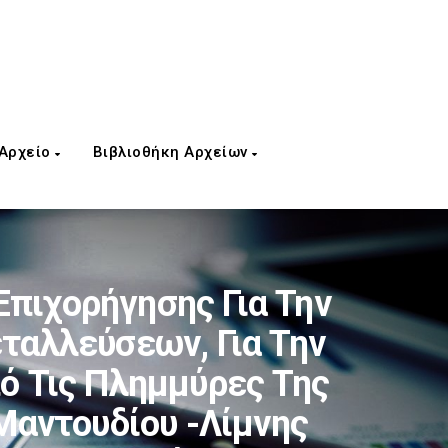
 Αρχείο
Βιβλιοθήκη Αρχείων
Επιχορήγησης Για Την
ταλλεύσεων, Για Την
ό Τις Πλημμύρες Της
Μαντουδίου -Λίμνης