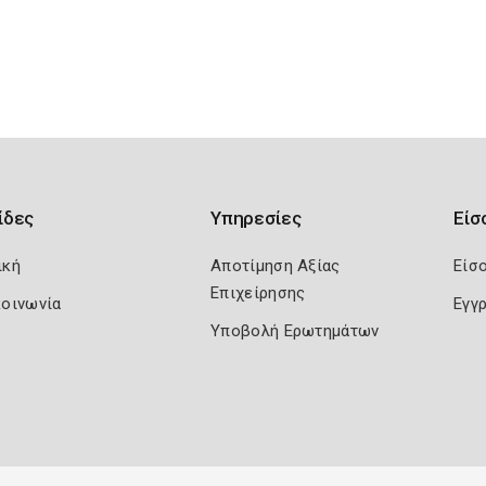
ίδες
Υπηρεσίες
Είσ
ική
Αποτίμηση Αξίας
Είσ
Επιχείρησης
κοινωνία
Εγγ
Υποβολή Ερωτημάτων