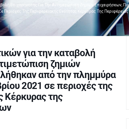
αβολή Επιχορήγησης Για Την Αντιμετώπιση Ζημιών Επιχειρήσεων, Πο
ε Περιοχές Της Περιφερειακής Ενότητας Κέρκυρας Της Περιφέρειας
ικών για την καταβολή
ντιμετώπιση ζημιών
κλήθηκαν από την πλημμύρα
ρίου 2021 σε περιοχές της
ς Κέρκυρας της
σων