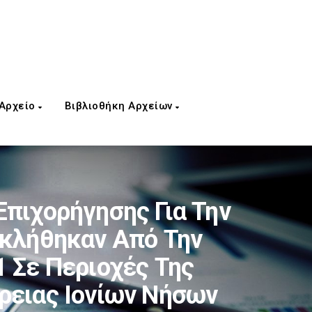
 Αρχείο
Βιβλιοθήκη Αρχείων
Επιχορήγησης Για Την
οκλήθηκαν Από Την
 Σε Περιοχές Της
ρειας Ιονίων Νήσων