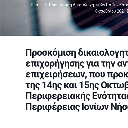
Home
/
Προσκόμιση Δικαιολογητικών Για Την Κατ
Οκτωβρίου 2021 Σ
Προσκόμιση δικαιολογητ
επιχορήγησης για την α
επιχειρήσεων, που προ
της 14ης και 15ης Οκτωβ
Περιφερειακής Ενότητα
Περιφέρειας Ιονίων Νή