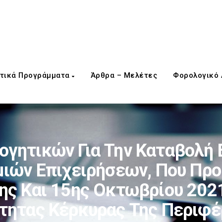
τικά Προγράμματα
Άρθρα – Μελέτες
Φορολογικό
γητικών Για Την Καταβολή 
ιών Επιχειρήσεων, Που Πρ
ης Και 15ης Οκτωβρίου 2021
τητας Κέρκυρας Της Περιφέ