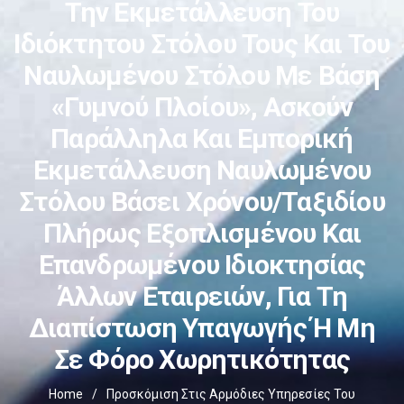
Την Εκμετάλλευση Του
Ιδιόκτητου Στόλου Τους Και Του
Ναυλωμένου Στόλου Με Βάση
«γυμνού Πλοίου», Ασκούν
Παράλληλα Και Εμπορική
Εκμετάλλευση Ναυλωμένου
Στόλου Βάσει Χρόνου/ταξιδίου
Πλήρως Εξοπλισμένου Και
Επανδρωμένου Ιδιοκτησίας
Άλλων Εταιρειών, Για Τη
Διαπίστωση Υπαγωγής Ή Μη
Σε Φόρο Χωρητικότητας
Home
/
Προσκόμιση Στις Αρμόδιες Υπηρεσίες Του