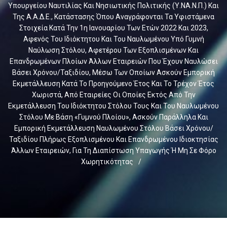
Υπουργείου Ναυτιλίας Και Νησιωτικής Πολιτικής (Υ.ΝΑ.Ν.Π.) Και
Της Α.Α.Δ.Ε., Κατάστασης Όπου Αναγράφονται Τα Υφιστάμενα
Στοιχεία Κατά Την 1η Ιανουαρίου Των Ετών 2022 Και 2023,
Αφενός Του Ιδιόκτητου Και Του Ναυλωμένου Υπό Γυμνή
Ναύλωση Στόλου, Αφετέρου Των Εξοπλισμένων Και
Επανδρωμένων Πλοίων Άλλων Εταιρειών Που Έχουν Ναυλώσει
Βάσει Χρόνου/ταξιδίου, Μέσω Των Οποίων Ασκούν Εμπορική
Εκμετάλλευση Κατά Το Προηγούμενο Έτος Και Το Τρέχον Έτος
Χωριστά, Από Εταιρείες Οι Οποίες Εκτός Από Την
Εκμετάλλευση Του Ιδιόκτητου Στόλου Τους Και Του Ναυλωμένου
Στόλου Με Βάση «γυμνού Πλοίου», Ασκούν Παράλληλα Και
Εμπορική Εκμετάλλευση Ναυλωμένου Στόλου Βάσει Χρόνου/
Ταξιδίου Πλήρως Εξοπλισμένου Και Επανδρωμένου Ιδιοκτησίας
Άλλων Εταιρειών, Για Τη Διαπίστωση Υπαγωγής Ή Μη Σε Φόρο
Χωρητικότητας
/