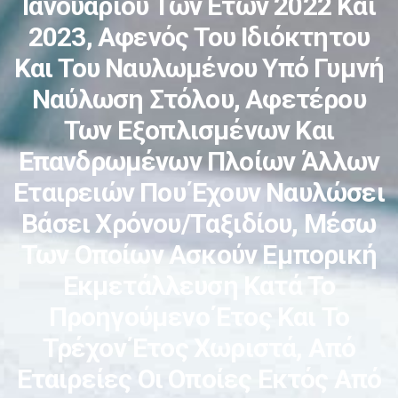
Ιανουαρίου Των Ετών 2022 Και
2023, Αφενός Του Ιδιόκτητου
Και Του Ναυλωμένου Υπό Γυμνή
Ναύλωση Στόλου, Αφετέρου
Των Εξοπλισμένων Και
Επανδρωμένων Πλοίων Άλλων
Εταιρειών Που Έχουν Ναυλώσει
Βάσει Χρόνου/ταξιδίου, Μέσω
Των Οποίων Ασκούν Εμπορική
Εκμετάλλευση Κατά Το
Προηγούμενο Έτος Και Το
Τρέχον Έτος Χωριστά, Από
Εταιρείες Οι Οποίες Εκτός Από