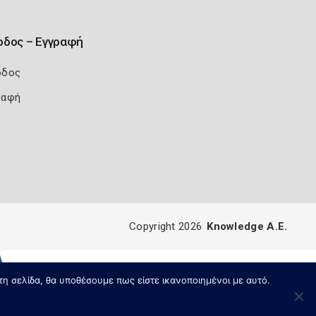
οδος – Εγγραφή
οδος
ραφή
Copyright 2026
Knowledge A.E.
τη σελίδα, θα υποθέσουμε πως είστε ικανοποιημένοι με αυτό.