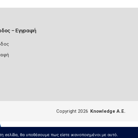
οδος – Εγγραφή
οδος
ραφή
Copyright 2026
Knowledge A.E.
τη σελίδα, θα υποθέσουμε πως είστε ικανοποιημένοι με αυτό.