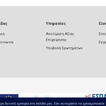
ίδες
Υπηρεσίες
Είσ
ική
Αποτίμηση Αξίας
Είσ
Επιχείρησης
κοινωνία
Εγγ
Υποβολή Ερωτημάτων
η δυνατή εμπειρία στη σελίδα μας. Εάν συνεχίσετε να χρησιμοποιείτε 