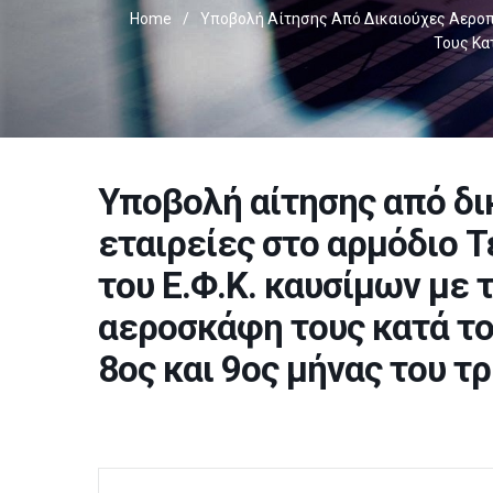
Home
/
Υποβολή Αίτησης Από Δικαιούχες Αεροπο
Τους Κα
Υποβολή αίτησης από δι
εταιρείες στο αρμόδιο Τ
του Ε.Φ.Κ. καυσίμων με 
αεροσκάφη τους κατά το
8ος και 9ος μήνας του τ