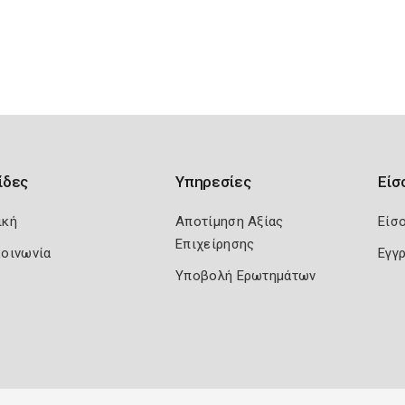
ίδες
Υπηρεσίες
Είσ
ική
Αποτίμηση Αξίας
Είσ
Επιχείρησης
κοινωνία
Εγγ
Υποβολή Ερωτημάτων