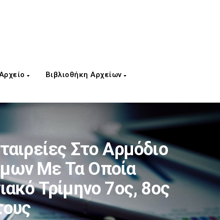
 Αρχείο
Βιβλιοθήκη Αρχείων
ταιρείες Στο Αρμόδιο
σίμων Με Τα Οποία
ακό Τρίμηνο 7ος, 8ος
τους