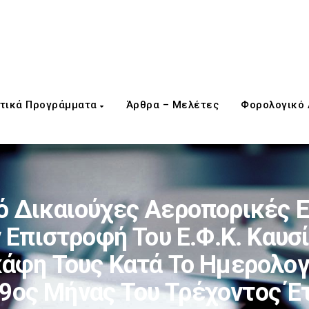
τικά Προγράμματα
Άρθρα – Μελέτες
Φορολογικό
 Δικαιούχες Αεροπορικές Ε
ν Επιστροφή Του Ε.Φ.Κ. Καυ
άφη Τους Κατά Το Ημερολογι
 9ος Μήνας Του Τρέχοντος Έ