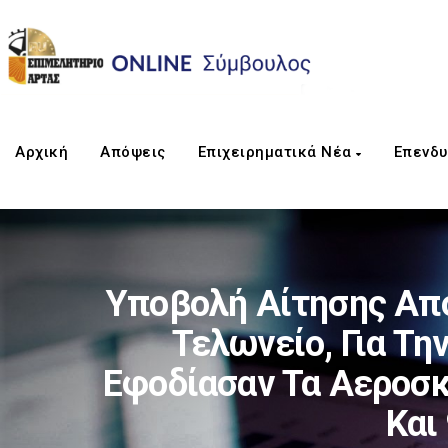
Αρχική
Απόψεις
Επιχειρηματικά Νέα
Επενδυ
Υποβολή Αίτησης Από
Τελωνείο, Για Τη
Εφοδίασαν Τα Αεροσκ
Και