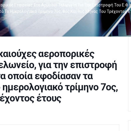
ρικές Εταιρείες Στο Αρμόδιο Τελωνείο, Για Την Επιστροφή Του Ε.Φ
τά Το Ημερολογιακό Τρίμηνο 7ος, 8ος Και 9ος Μήνας Του Τρέχοντος 
καιούχες αεροπορικές
ελωνείο, για την επιστροφή
τα οποία εφοδίασαν τα
 ημερολογιακό τρίμηνο 7ος,
ρέχοντος έτους