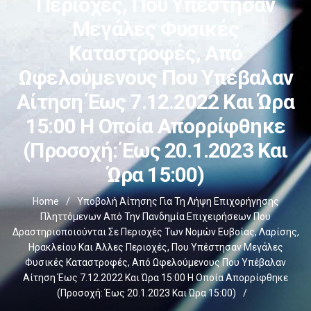
Περιοχές, Που Υπέστησαν
Μεγάλες Φυσικές
Καταστροφές, Από
Ωφελούμενους Που Υπέβαλαν
Αίτηση Έως 7.12.2022 Και Ώρα
15:00 Η Οποία Απορρίφθηκε
(Προσοχή: Έως 20.1.2023 Και
Ώρα 15:00)
Home
/
Υποβολή Αίτησης Για Τη Λήψη Επιχορήγησης
Πληττόμενων Από Την Πανδημία Επιχειρήσεων Που
Δραστηριοποιούνται Σε Περιοχές Των Νομών Ευβοίας, Λαρίσης,
Ηρακλείου Και Άλλες Περιοχές, Που Υπέστησαν Μεγάλες
Φυσικές Καταστροφές, Από Ωφελούμενους Που Υπέβαλαν
Αίτηση Έως 7.12.2022 Και Ώρα 15:00 Η Οποία Απορρίφθηκε
(Προσοχή: Έως 20.1.2023 Και Ώρα 15:00)
/