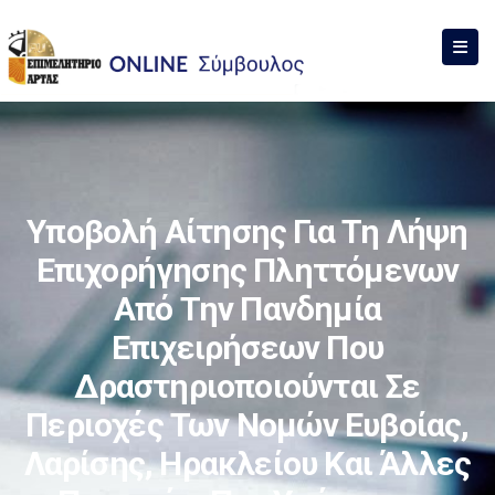
Υποβολή Αίτησης Για Τη Λήψη
Επιχορήγησης Πληττόμενων
Από Την Πανδημία
Επιχειρήσεων Που
Δραστηριοποιούνται Σε
Περιοχές Των Νομών Ευβοίας,
Λαρίσης, Ηρακλείου Και Άλλες