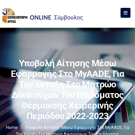
Υποβολή Αίτησης Μέσω
Εφαρμογής Στο MyAADE, Για
Την Ένταξη Στο Μητρώο
Δικαιούχων Του Επιδόματος
Θέρμανσης Χειμερινής
Περιόδου 2022-2023
Home
/
Υποβολή Αίτησης Μέσω Εφαρμογής Στο MyAADE, Για
Την Ένταξη Στο Μητρώο Δικαιούχων Του Επιδόματος