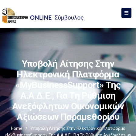
Υποβολή Αίτησης Στην
Ηλεκτρονική Πλατφόρμα
«myBusinessSupport» Της
Α.Α.Δ.Ε., Για Τη Ρύθμιση
Ανεξόφλητων Οικονομικών
Αξιώσεων Παραμεθορίου
Home
/
Υποβολή Αίτησης Στην Ηλεκτρονική Πλατφόρμα
«myBusinessSupport» Της Α.Α.Δ.Ε., Για Τη Ρύθμιση Ανεξόφλητων