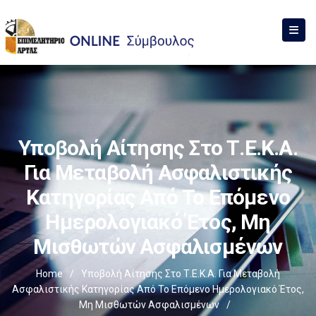
Υποβολή Αίτησης Στο Τ.Ε.Κ.Α.
Για Μεταβολή Ασφαλιστικής
Κατηγορίας Από Το Επόμενο
Ημερολογιακό Έτος, Μη
Μισθωτών Ασφαλισμένων
Home
/
Υποβολή Αίτησης Στο Τ.Ε.Κ.Α. Για Μεταβολή
Ασφαλιστικής Κατηγορίας Από Το Επόμενο Ημερολογιακό Έτος,
Μη Μισθωτών Ασφαλισμένων
/