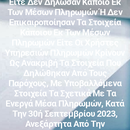
Είτε Δεν Δήλωσαν Κάποιο Εκ
Των Μέσων Πληρωμών Ή Δεν
Επικαιροποίησαν Τα Στοιχεία
Κάποιου Εκ Των Μέσων
Πληρωμών Είτε Οι Χρήστες
Υπηρεσιών Πληρωμών Κρίνουν
Ως Ανακριβή Τα Στοιχεία Που
Δηλώθηκαν Από Τους
Παρόχους, Με Υποβαλλόμενα
Στοιχεία Τα Σχετικά Με Τα
Ενεργά Μέσα Πληρωμών, Κατά
Την 30ή Σεπτεμβρίου 2023,
Ανεξάρτητα Από Την