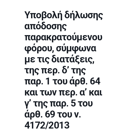
Υποβολή δήλωσης
απόδοσης
παρακρατούμενου
φόρου, σύμφωνα
με τις διατάξεις,
της περ. δ’ της
παρ. 1 του άρθ. 64
και των περ. α’ και
γ’ της παρ. 5 του
άρθ. 69 του ν.
4172/2013