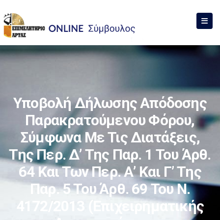
Υποβολή Δήλωσης Απόδοσης
Παρακρατούμενου Φόρου,
Σύμφωνα Με Τις Διατάξεις,
Της Περ. Δ’ Της Παρ. 1 Του Άρθ.
64 Και Των Περ. Α’ Και Γ’ Της
Παρ. 5 Του Άρθ. 69 Του Ν.
4172/2013 (επιχειρηματικής