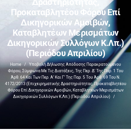
Δραστηριότητας,
Προκαταβλητέου Φόρου Επί
Δικηγορικών Αμοιβών,
Καταβλητέων Μερισμάτων
Δικηγορικών Συλλόγων Κ.λπ.)
(περιόδου Απριλίου)
Home
/
Υποβολή Δήλωσης Απόδοσης Παρακρατούμενου
Φόρου, Σύμφωνα Με Τις Διατάξεις, Της Περ. Δ’ Της Παρ. 1 Του
Άρθ. 64 Και Των Περ. Α’ Και Γ’ Της Παρ. 5 Του Άρθ. 69 Του Ν.
4172/2013 (επιχειρηματικής Δραστηριότητας, Προκαταβλητέου
Φόρου Επί Δικηγορικών Αμοιβών, Καταβλητέων Μερισμάτων
Δικηγορικών Συλλόγων Κ.λπ.) (περιόδου Απριλίου)
/