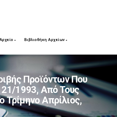
 Αρχείο
Βιβλιοθήκη Αρχείων
οιβής Προϊόντων Που
2121/1993, Από Τους
ο Τρίμηνο Απρίλιος,