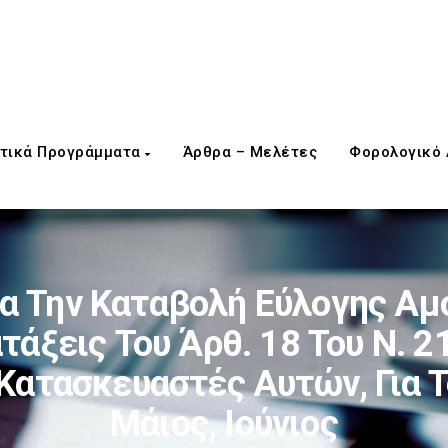
τικά Προγράμματα
Άρθρα – Μελέτες
Φορολογικό
α Την Καταβολή Εύλογης Αμ
τάξεις Του Άρθ. 18 Του Ν. 
Κατασκευαστές Αυτών, Για Τ
Μάιος, Ιούνιος