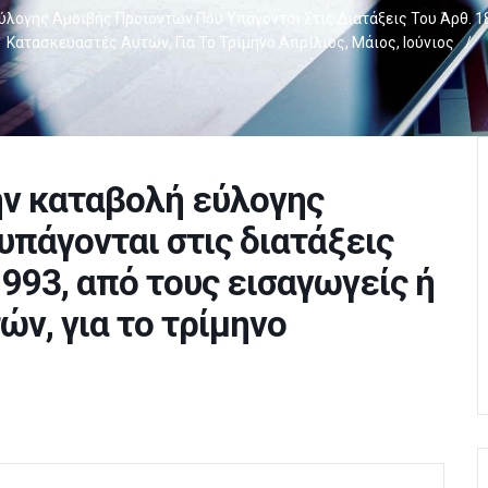
λογης Αμοιβής Προϊόντων Που Υπάγονται Στις Διατάξεις Του Άρθ. 18
Κατασκευαστές Αυτών, Για Το Τρίμηνο Απρίλιος, Μάιος, Ιούνιος
/
ην καταβολή εύλογης
υπάγονται στις διατάξεις
1993, από τους εισαγωγείς ή
ν, για το τρίμηνο