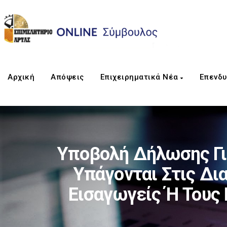
Αρχική
Απόψεις
Επιχειρηματικά Νέα
Επενδυ
Υποβολή Δήλωσης Γι
Υπάγονται Στις Δια
Εισαγωγείς Ή Τους 