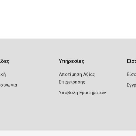
ίδες
Υπηρεσίες
Είσ
ική
Αποτίμηση Αξίας
Είσ
Επιχείρησης
κοινωνία
Εγγ
Υποβολή Ερωτημάτων