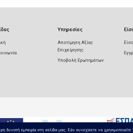
ίδες
Υπηρεσίες
Είσ
ική
Αποτίμηση Αξίας
Είσ
Επιχείρησης
κοινωνία
Εγγ
Υποβολή Ερωτημάτων
η δυνατή εμπειρία στη σελίδα μας. Εάν συνεχίσετε να χρησιμοποιείτε 