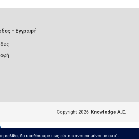
οδος – Εγγραφή
οδος
ραφή
Copyright 2026
Knowledge A.E.
τη σελίδα, θα υποθέσουμε πως είστε ικανοποιημένοι με αυτό.