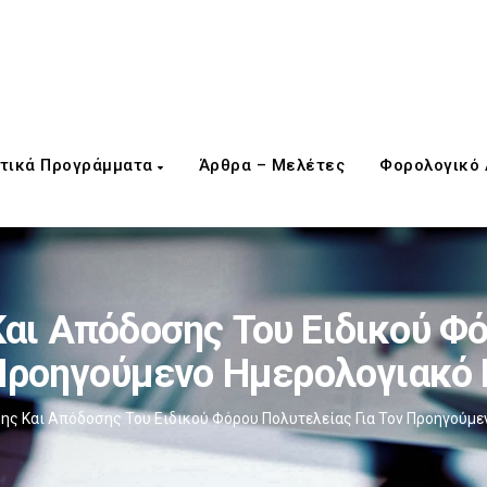
τικά Προγράμματα
Άρθρα – Μελέτες
Φορολογικό
ι Απόδοσης Του Ειδικού Φό
Προηγούμενο Ημερολογιακό
ς Και Απόδοσης Του Ειδικού Φόρου Πολυτελείας Για Τον Προηγούμε