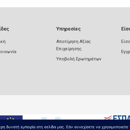
ίδες
Υπηρεσίες
Είσ
ική
Αποτίμηση Αξίας
Είσ
Επιχείρησης
κοινωνία
Εγγ
Υποβολή Ερωτημάτων
η δυνατή εμπειρία στη σελίδα μας. Εάν συνεχίσετε να χρησιμοποιείτε 