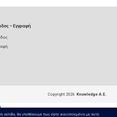
οδος – Εγγραφή
οδος
ραφή
Copyright 2026
Knowledge A.E.
τη σελίδα, θα υποθέσουμε πως είστε ικανοποιημένοι με αυτό.