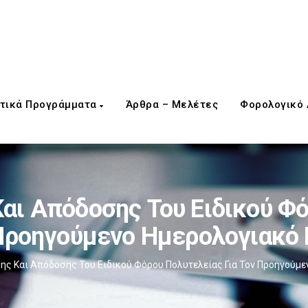
τικά Προγράμματα
Άρθρα – Μελέτες
Φορολογικό
ι Απόδοσης Του Ειδικού Φό
Προηγούμενο Ημερολογιακό
ς Και Απόδοσης Του Ειδικού Φόρου Πολυτελείας Για Τον Προηγούμε