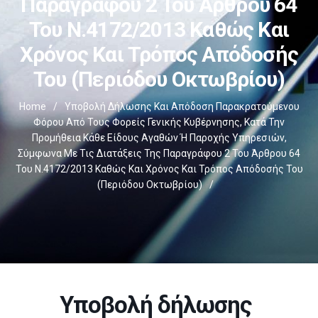
Παραγράφου 2 Του Άρθρου 64
Του Ν.4172/2013 Καθώς Και
Χρόνος Και Τρόπος Απόδοσής
Του (Περιόδου Οκτωβρίου)
Home
/
Υποβολή Δήλωσης Και Απόδοση Παρακρατούμενου
Φόρου Από Τους Φορείς Γενικής Κυβέρνησης, Κατά Την
Προμήθεια Κάθε Είδους Αγαθών Ή Παροχής Υπηρεσιών,
Σύμφωνα Με Τις Διατάξεις Της Παραγράφου 2 Του Άρθρου 64
Του Ν.4172/2013 Καθώς Και Χρόνος Και Τρόπος Απόδοσής Του
(Περιόδου Οκτωβρίου)
/
Υποβολή δήλωσης