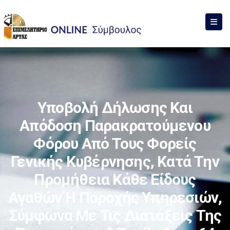
Υποβολή Δήλωσης Και
Απόδοση Παρακρατούμενου
Φόρου Από Τους Φορείς
Γενικής Κυβέρνησης, Κατά Την
Προμήθεια Κάθε Είδους
Αγαθών Ή Παροχής Υπηρεσιών,
Σύμφωνα Με Τις Διατάξεις Της